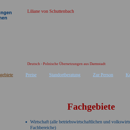
Liliane von Schuttenbach
ungen
hen
Deutsch - Polnische Übersetzungen aus Darmstadt
gebiete
Preise
Standortberatung
Zur Person
Ko
Fachgebiete
Wirtschaft (alle betriebswirtschaftlichen und volkswirt
Fachbereiche)